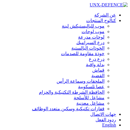
Skip
to
content
عن الشركة
كتالوج المنتجات
موب للباليستيكش لينة
موب لوحات
لوحات مدرعة
درع السيراميك
الخوذات البالستية
خوذة مقاومة للصدمات
درع درع
بدلة واقية
قماش
القضية
الملحقات وسماعة الرأس
عصا تلسكوبية
الحافظة الشرطة التكتيكية والحزام
مشاعل للأسلحة
مشاعل معدنية
قفازات تكتيكية وسكين متعدد الوظائف
جهات الاتصال
ردود الفعل
English